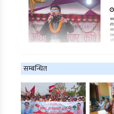
सदर
होट
व्य
एकक
उमे
सम्बन्धित