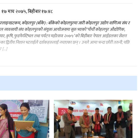
१७ माघ २०७५, बिहीबार १७:४८
लाइनडटकम, कोहलपुर (बाँके) : बाँकेको कोहलपुरमा जारी कोहलपुर उद्योग वाणिज्य संघ र
ल व्यवसायी संघ कोहलपुरकोे संयुक्त आयोजनामा सुरु भएको ‘पाँचौं कोहलपुर औद्योगिक,
ापार, कृषि, फुडफेस्टिभल तथा पर्यटन महोत्सव २०७५’ को बिहीबार नेपाल आईडलका सेशन
ा द्वितीय निशान भटराईले दर्शकहरुलाई नचाएका छन् । उनले आमा भन्दा छोरी तरुनी, पछि
र […]