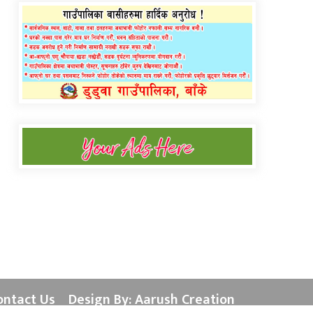
ontact Us
Design By: Aarush Creation