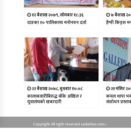
१२ बैशाख २०७९, सोमबार १८:३६
७ बैशाख २०७
दाङका १० पालिकामा मनोनयन दर्ता
हैप्पी किड्स मन
२२ बैशाख २०७८, बुधबार १०:०८
२१ मंसिर २०
कालाबजारीबिरुद्ध बाँके अखिल र
कमल थापा भन्छ
युवासंघको खबरदारी
संशोधन प्रस्ता
Copyright All right reserved sadarline.com:::