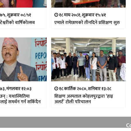
५, शुक्रबार ०८:५१
१८ माघ २०८१, शुक्रबार १५:४१
्टेश्वरीको वार्षिकोत्सव
एमाले रामेछापको तीनदिने प्रशिक्षण सुरु
७३, मंगलवार १२:०३
१८ कार्तिक २०८०, शनिबार १३:२८
न् : यथास्थितिमा
शिक्षण अस्पताल कोहलपुरद्वारा ‘हाइ
वलाई समर्थन गर्न सकिँदैन
अलर्ट’ टोली परिचालन
C