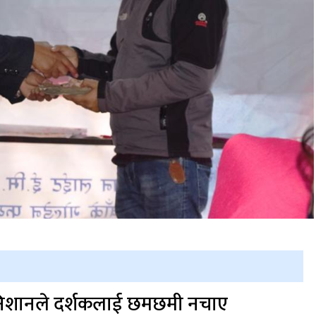
िशानले दर्शकलाई छमछमी नचाए