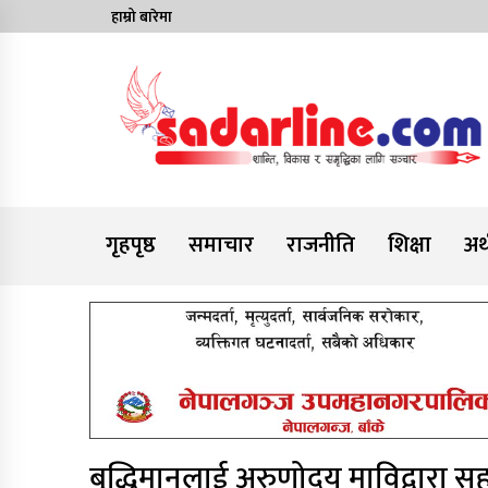
Skip
हाम्रो बारेमा
to
content
News For Nepal
गृहपृष्ठ
समाचार
राजनीति
शिक्षा
अर्
बुद्धिमानलाई अरुणोदय माविद्वारा 