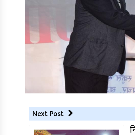
Next Post
न