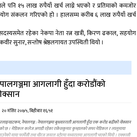
 निकाले पनि १५ लाख रुपैयाँ खर्च लाग्ने भएको र प्रतिमाको कमजोर
योग संकलन गरिएको हो । हालसम्म करीब ६ लाख रुपैयाँ खर्च
सदस्यसमेत रहेका नेकपा नेता रत्न खत्री, किरण ढकाल, सहयोग
ीर सुनार, सन्तोष श्रेष्ठलगायत उपस्थिती थियो ।
ेपालगञ्जमा आगलागी हुँदा करोडौंको
ोक्सान
२० मंसिर २०७५, बिहीबार १६:५१
लाइनडटकम, नेपालगञ्ज : नेपालगञ्जमा बुधवारराती आगलागी हुँदा एक करोड बढीको नोक्सान
को छ । मेडिकल कलेज अगाडी रहेका राकेशकुमार कुम्हालको सफा मेडिकल र लालुमाया
उनेको माया फार्मेसी तथा धीरज जनरल स्टोरमा मध्यरातमा आगलागी भएको थियो । एक्कासी