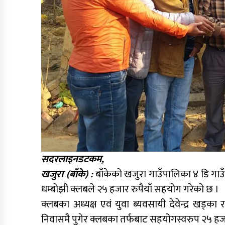
सदरलाइनडटकम,
खजुरा (बाँके) :
बाँकेको खजुरा गाउँपालिका ४ डि गाउ
धम्बोझी क्लबले २५ हजार रुपैयाँ सहयोग गरेको छ ।
क्लबका अध्यक्ष एवं युवा ब्यवसायी देवेन्द्र खड्क
निवासमै पुगेर क्लबका तर्फबाट सहयोगस्वरुप २५ हज