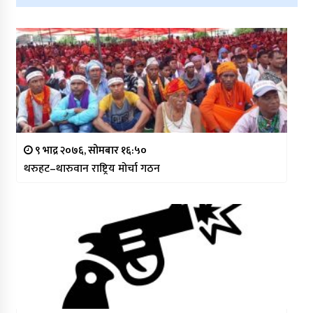
९ भाद्र २०७६, सोमबार १६:५०
थरुहट–थारुवान राष्ट्रिय मोर्चा गठन