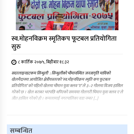
स्व.मोहनविक्रम स्मृतिकप फूटबल प्रतियोगिता
सुरु
८ कार्तिक २०७५, बिहीबार १८:३२
सदरलाइनडटकम सिन्धुली : सिन्धुलीको भीमानस्थित जनजागृति माविको
खेलमैदानमा आयोजित क्षेत्रीयस्तरको ‘स्व.मोहनविक्रम स्मृति कप फूटबल
प्रतियोगिता’ को पहिलो खेलमा भीमान युवा क्लव ‘ए’ ले ३–२ गोलमा विजय हासिल
गरेको छ । खेल बराबर भएपछि थपिएको समयमा गोलगरी भिमान युवा क्लव ए ले
जीत हासिल गरेको हो । कमलामाई नगरपालिका वडा नम्बर […]
सम्बन्धित