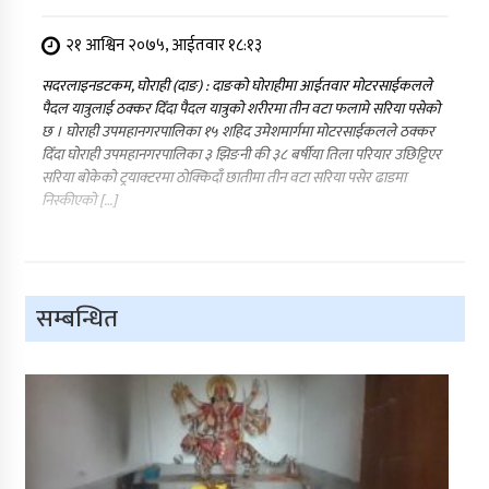
२१ आश्विन २०७५, आईतवार १८:१३
सदरलाइनडटकम, घोराही (दाङ) : दाङको घोराहीमा आईतवार मोटरसाईकलले
पैदल यात्रुलाई ठक्कर दिँदा पैदल यात्रुको शरीरमा तीन वटा फलामे सरिया पसेको
छ । घोराही उपमहानगरपालिका १५ शहिद उमेशमार्गमा मोटरसाईकलले ठक्कर
दिँदा घोराही उपमहानगरपालिका ३ झिङनी की ३८ बर्षीया तिला परियार उछिट्टिएर
सरिया बोकेको ट्रयाक्टरमा ठोक्किदाँ छातीमा तीन वटा सरिया पसेर ढाडमा
निस्कीएको […]
सम्बन्धित