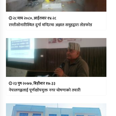
२८ माघ २०८०, आईतवार १४:२८
राप्तीसोनारीस्थित दुर्गा मन्दिरमा अज्ञात समुहद्वारा तोडफोड
२३ पुष २०७७, बिहीबार १७:३३
नेपालगञ्जलाई पूर्णखोपयुक्त नगर घोषणाको तयारी