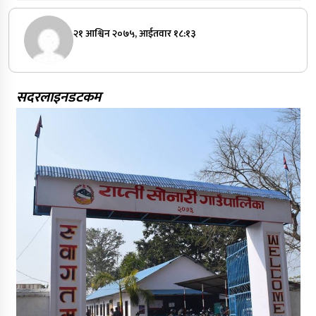
२१ आश्विन २०७५, आईतवार १८:१३
सदरलाइनडटकम