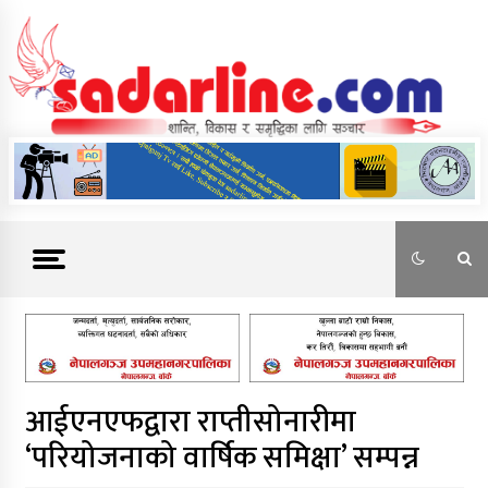
Skip
to
content
News For Nepal
आईएनएफद्वारा राप्तीसोनारीमा
‘परियोजनाको वार्षिक समिक्षा’ सम्पन्न