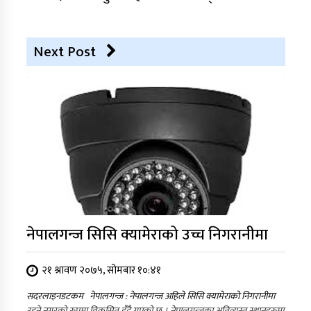
Next Post
नेपालगन्ज सिसि क्यामेराको उच्च निगरानीमा
२१ श्रावण २०७५, सोमबार १०:४१
सदरलाइनडटकम नेपालगन्ज : नेपालगन्ज अहिले सिसि क्यामेराको निगरानीमा
रहने नगरको रुपमा विकसित हुँदै गएको छ । नेपालगन्जका अतिव्यस्त स्थानहरुमा