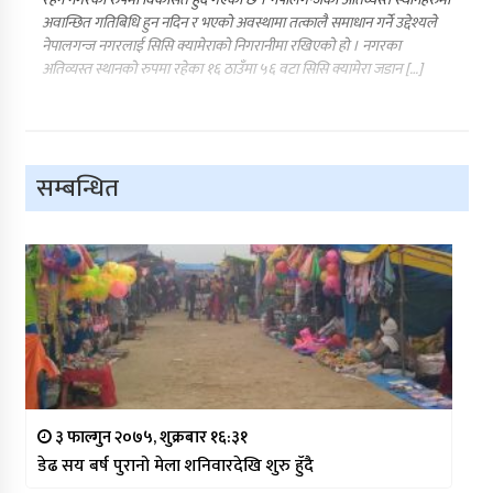
अवान्छित गतिबिधि हुन नदिन र भएको अवस्थामा तत्कालै समाधान गर्ने उद्देश्यले
नेपालगन्ज नगरलाई सिसि क्यामेराको निगरानीमा रखिएको हो । नगरका
अतिव्यस्त स्थानको रुपमा रहेका १६ ठाउँमा ५६ वटा सिसि क्यामेरा जडान […]
सम्बन्धित
३ फाल्गुन २०७५, शुक्रबार १६:३१
डेढ सय बर्ष पुरानो मेला शनिवारदेखि शुरु हुँदै