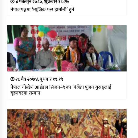
४ फाल्गुन २०८०, शुक्रबार १८:२७
नेपालगञ्जमा ‘म्यूजिक फर हार्मोनी’ हुने
२८ चैत्र २०७४, बुधबार १९:१५
नेपाल गोल्डेन आईडल सिजन–५का बिजेता पुजन गुरुङ्गलाई
गृहनगरमा सम्मान