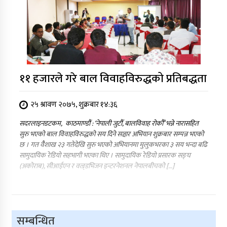
११ हजारले गरे बाल विवाहविरुद्धको प्रतिबद्धता
२५ श्रावण २०७५, शुक्रबार १४:३६
सदरलाइनडटकम, काठमाण्डौं : ‘नेपाली जुटौँ, बालविवाह रोकौँ’ भन्ने नारासहित
सुरु भएको बाल विवाहविरुद्धको सय दिने सञ्चार अभियान शुक्रबार सम्पन्न भएको
छ । गत वैैशाख २३ गतेदेखि सुरु भएको अभियानमा मुलुकभरका ३ सय भन्दा बढि
सामुदायिक रेडियो सहभागी भएका थिए । सामुदायिक रेडियो प्रसारक सङ्घ
(अकोराब), सीआईएन र वल्र्डभिजन इन्टरनेशनल नेपालबीचको […]
सम्बन्धित