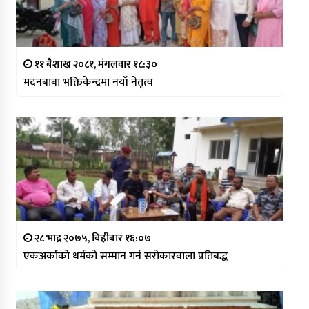
११ बैशाख २०८१, मंगलवार १८:३०
मदनबाबा भक्तिकेन्द्रमा नयाँ नेतृत्व
२८ भाद्र २०७५, बिहीबार १६:०७
एकअर्काको धर्मको सम्मान गर्न सरोकारवाला प्रतिबद्ध