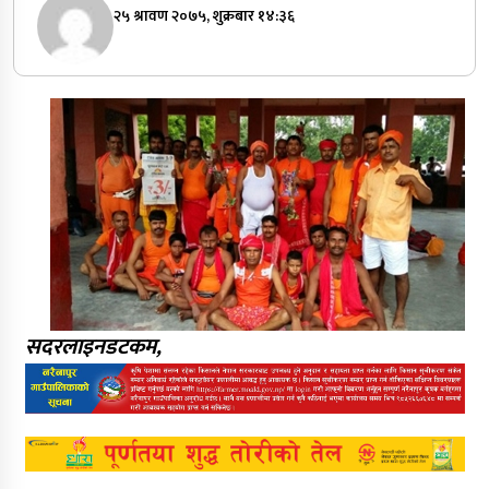
२५ श्रावण २०७५, शुक्रबार १४:३६
सदरलाइनडटकम,