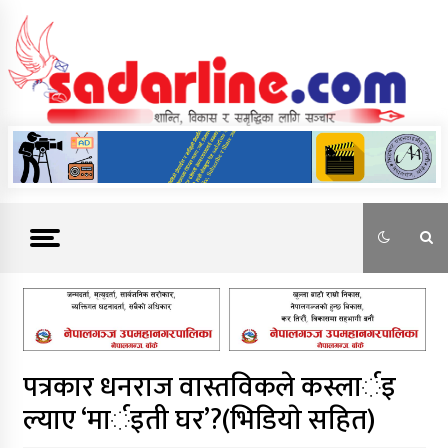
Skip
to
content
News For Nepal
पत्रकार धनराज वास्तविकले कस्लार्इ
ल्याए ‘मार्इती घर’?(भिडियाे सहित)