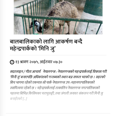
बालबालिकाको लागि आकर्षण बन्दै
महेन्द्रपार्कको ‘मिनि जु’
१३ श्रावण २०७५, आईतवार ०७:३०
सदरलाइन / गीता आचार्य नेपालगन्ज : नेपालगन्जको महन्द्रपार्कलाई विकास गरी
‘मिनी जु’ बनाएपछि अधिकांशको गन्तब्यको स्थान बन्न सफल भएको छ । सहरको
बिच भागमा रहेको एकमात्र सो पार्क नेपालगन्ज उप–महानगरपालिकाको
स्वामित्वमा रहेको छ । महेन्द्रपार्कलाई तत्कालिन नेपालगन्ज नगरपालिकाको
पहलमा बिभिन्न किसिमका चराचुरुङ्गी, तथा जंगली जनावर संकलन गरी मिनी जु
बनाईएको […]