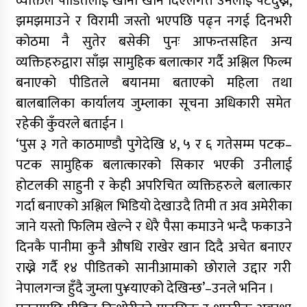
व्यक्तिले पीडितलाई खाना खान दिएलगत्तै उनलाई पेटदुख्ने,
झमझमाउने र विरामी जस्तो भएपछि पढ्न नगई दिनभरी
कोठमा नै सुतेर बसेकी पुनः आफन्तसहित अन्य
व्यक्तिहरुद्वारा साँझ सामुहिक बलात्कार गर्दै अश्लिल फिल्म
बनाएको पीडितले बयानमा बताएको महिला तथा
बालबालिका कार्यालय जुम्लाका सूचना अधिकारी समेत
रहेकी कुँवरले बताईन ।
‘पुस ३ गते काठमाण्डौ पुगेदेखि ४, ५ र ६ गतेसम्म पटक–
पटक सामुहिक बलात्कारको सिकार भएकी उनीलाई
होटलकी साहुनी र केही अपरिचित व्यक्तिहरुले बलात्कार
गर्दा बनाएको अश्लिल भिडियो देखाउदै तिमी त अव अमेरीका
जाने यस्तो फिलिम खेल्ने र धेरै पैसा कमाउने भन्दै फकाउने
दिनकै पानीमा कुनै औषधि राखेर खान दिदै अचेत बनाएर
राख्ने गर्दै १४ पीडितको सानीआमाको छोराले उद्दार गरी
नेपालगन्ज हुँदै जुम्ला पु¥याएको देखिन्छ’–उनले भनिन ।