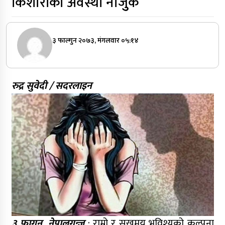
किशोरीको अवस्था नाजुुक
३ फाल्गुन २०७३, मंगलवार ०५:१४
रुद्र सुवेदी / सदरलाइन
३ फागुन, नेपालगन्ज
: राम्रो र सुखमय भविश्यको कल्पना