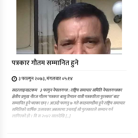
पत्रकार गौतम सम्मानित हुने
३ फाल्गुन २०७३, मंगलवार ०५:१४
सदरलाइनडटकम ३ फागुन नेपालगन्ज : राष्ट्रिय समाचार समिति नेपालगन्जका
क्षेत्रीय प्रमुख नीरज गौतम ‘पत्रकार बासु रिमाल यात्री पत्रकारिता पुरस्कार’ बाट
सम्मानित हुने भएका छन् । आउदो फागनु ७ गते काठमाण्डौमा हुने राष्ट्रिय समाचार
समितिको वार्षिक उत्सवका अबसरमा उनलाई सो पुरस्कारले सम्मान गर्न
लागिएको हो । वि स २०४२ सालदेखि […]