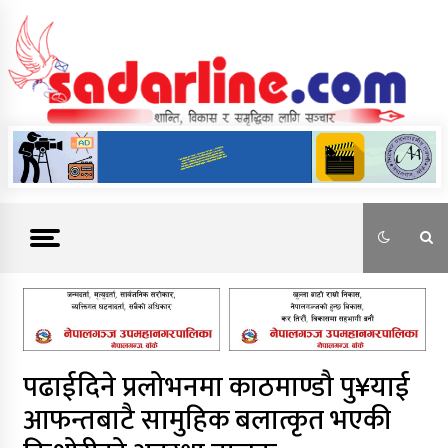
Skip
to
content
News For Nepal
पढाईदिने प्रलोभनमा काठमाण्डौ पु¥याई
आफन्तबाटै सामुहिक बलात्कृत भएकी