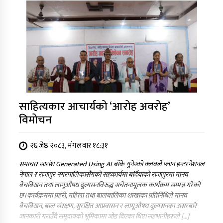
साहित्यकार आचार्यको ‘आरोह अवरोह’
विमोचन
२६ जेष्ठ २०८३, मंगलवार १८:३१
समाचार सारांश Generated Using AI बाँके युनेस्को क्लबले प्लान इन्टरनेशनल
नेपाल र राजापुर नगरपालिकासँगको सहकार्यमा बर्दियाको राजापुरमा मानव
बेचबिखन तथा लागूऔषध दुव्र्यसनविरुद्ध सचेतनामूलक कार्यक्रम सम्पन्न गरेको
छ।कार्यक्रममा प्रहरी, महिला तथा बालबालिका शाखाका प्रतिनिधिले मानव
बेचबिखन, बाल संरक्षण, सुरक्षित आप्रवासन र लागूऔषध दुव्र्यसनका असरबारे
जानकारी गराउँदै समुदायको भूमिकामा जोड दिएका थिए।सहभागीहरूले […]