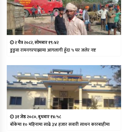
२ चैत्र २०८२, सोमबार १९:४२
डुडुवा रामनगरपाझामा आगलागी हुँदा ५ घर जलेर नष्ट
३१ जेष्ठ २०८०, बुधबार १४:५८
बाँकेमा १० महिनामा साढे ३४ हजार सवारी साधन कारबाहीमा