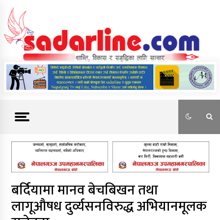
Skip
to
content
News For Nepal
बर्दियामा मानव बेचबिखन तथा
लागूऔषध दुर्व्यसनविरुद्ध अभियानमूलक