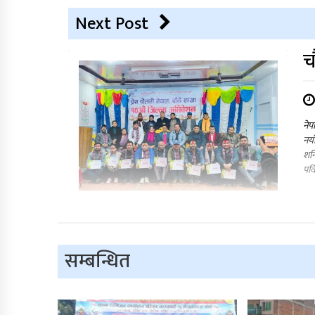
Next Post
च
नेप
नया
शनि
पवि
सम्बन्धित