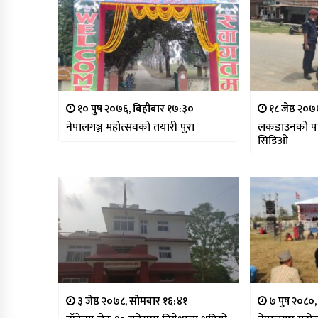
१० पुष २०७६, बिहीबार १७:३०
१८ जेष्ठ २०
नेपालगञ्ज महोत्सवको तयारी पुरा
लकडाउनको पा
सिडिओ
३ जेष्ठ २०७८, सोमबार १६:४१
७ पुष २०८०,