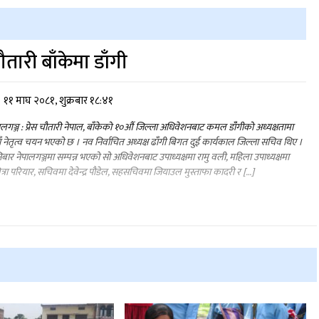
ौतारी बाँकेमा डाँगी
११ माघ २०८१, शुक्रबार १८:४१
ालगञ्ज : प्रेस चौतारी नेपाल, बाँकेको १०औं जिल्ला अधिवेशनबाट कमल डाँंगीको अध्यक्षतामा
ँ नेतृत्व चयन भएको छ । नव निर्वाचित अध्यक्ष ढाँगी बिगत दुई कार्यकाल जिल्ला सचिव थिए ।
बार नेपालगञ्जमा सम्पन्न भएको सो अधिवेशनबाट उपाध्यक्षमा रामु वली, महिला उपाध्यक्षमा
त्रा परियार, सचिवमा देवेन्द्र पौडेल, सहसचिवमा जियाउल मुस्ताफा कादरी र […]