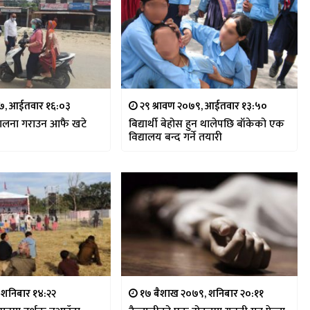
७७, आईतवार १६:०३
२९ श्रावण २०७९, आईतवार १३:५०
लना गराउन आफै खटे
बिद्यार्थी बेहोस हुन थालेपछि बाँकेको एक
विद्यालय बन्द गर्ने तयारी
 शनिबार १४:२२
१७ बैशाख २०७९, शनिबार २०:११