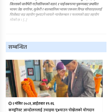
जिल्लाको सानीभेरी गाउँपालिकाको वडानं. १ चाईनाबगरमा भुकम्पबाट प्रभावित
भएका जेष्ठ नागरिक, सुत्केरी र बालबालिका भएका एकसय विपन्न परिवारहरुलाई
चिसोबाट बच्न सहयोग पु¥याउने ध्ययले न्यानोकम्बल र फलामको खाट सहयोग
गरेको छ । […]
सम्बन्धित
२ मंसिर २०८१, आईतवार १९:१६
कम्युनिस्ट आन्दोलनलाई उचाइमा पु¥याउन पोख्रेलको योगदान