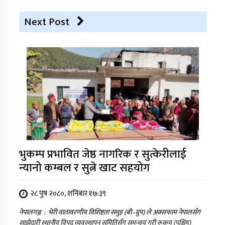
Next Post
भुकम्प प्रभावित जेष्ठ नागरिक र सुत्केरीलाई
न्यानो कम्बल र सुत्ने खाट सहयोग
२८ पुष २०८०, शनिबार १७:३९
नेपालगञ्ज : भेरी वातावरणीय विशिष्टता समुह (बी–ग्रुप) ले अक्सफाम नेपालसँग
साझेदारी स्थानीय विपद् व्यवस्थापन समितिसँग समन्वय गरी रूकुम (पश्चिम)