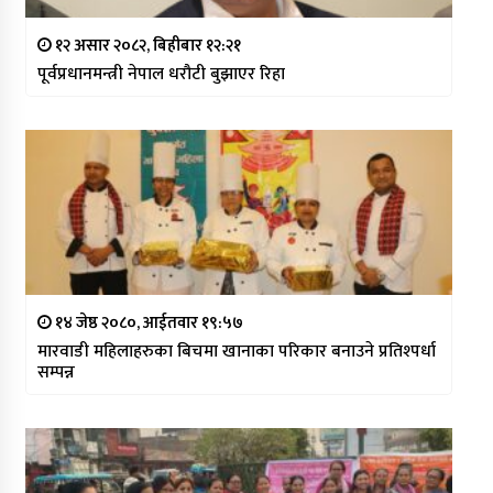
१२ असार २०८२, बिहीबार १२:२१
पूर्वप्रधानमन्त्री नेपाल धरौटी बुझाएर रिहा
१४ जेष्ठ २०८०, आईतवार १९:५७
मारवाडी महिलाहरुका बिचमा खानाका परिकार बनाउने प्रतिश्पर्धा
सम्पन्न