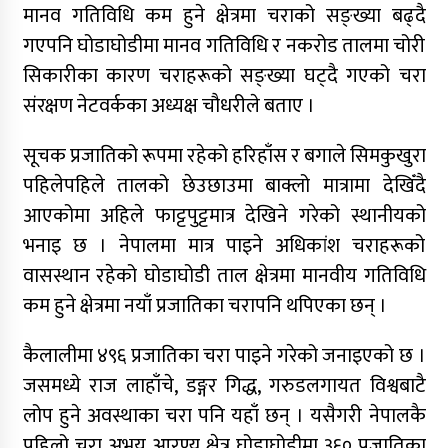
मानव गतिविधि कम हुने क्षेत्रमा चराको सङ्ख्या बढ्दै
गएपनि घोडाघोडीमा मानव गतिविधि र नकरोड तालमा चोरी
सिकारीका कारण चराहरूको सङ्ख्या घट्दै गएको चरा
संरक्षण नेटवर्कका अध्यक्ष चौधरीले बताए ।
सूचक प्रजातिको रूपमा रहेको हरिहाँस र बगाले सिमकुखुरा
पहिलेपहिले तालको छेउछाउमा बाक्लो मात्रामा देखिँदै
आएकोमा अहिले फाट्टपुट्टमात्र देखिने गरेको स्थानीयको
भनाइ छ । नेपालमा मात्र पाइने अधिकांश चराहरूको
वासस्थान रहेको घोडाघोडी ताल क्षेत्रमा मानवीय गतिविधि
कम हुने क्षेत्रमा नयाँ प्रजातिका चरापनि थपिएका छन् ।
कैलालीमा ४९६ प्रजातिका चरा पाइने गरेको जनाइएको छ ।
जसमध्ये राज लाहाँचे, डङ्गर गिद्ध, गरुडलगायत विश्वबाटै
लोप हुने अवस्थाका चरा पनि यहाँ छन् । यसैगरी नेपालकै
पहिलो चरा अभय आरण्य क्षेत्र घोडाघोडीमा ३६० प्रजातिका