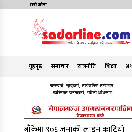
Skip
हाम्रो बारेमा
to
content
News For Nepal
गृहपृष्ठ
समाचार
राजनीति
शिक्षा
अर्
बाँकेमा ९०६ जनाको लाइन काटियो