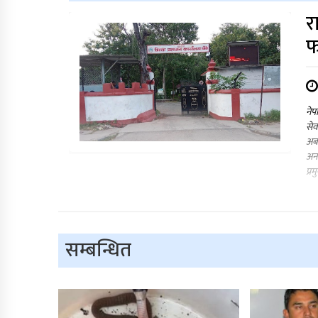
र
फ
नेप
सेव
अब 
अनल
प्र
सम्बन्धित