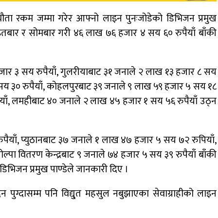
्यौता रकम जम्मा गरेर आफ्नो लाइन पुनःजोडेको डिभिजन प्रमुख
आइतबार र सोमबार गरी ४६ लाख ७६ हजार ४ सय ६० रुपैयाँ बाँकी
हजार ३ सय रुपैयाँ, गुलरीयाबाट ३१ जनाले २ लाख १३ हजार ८ सय
 सय ३० रुपैयाँ, कोहलपुरबाट ३९ जनाले ९ लाख ५९ हजार ५ सय १८
पियाँ, लमहीबाट ४० जनाले २ लाख ४५ हजार १ सय ५६ रुपैयाँ उठ्न
रुपैयाँ, प्युठानबाट ३७ जनाले १ लाख ४७ हजार ५ सय ७२ रुपियाँ,
ोल्पा वितरण केन्द्रबाट ९ जनाले ७४ हजार ५ सय ३९ रुपैयाँ बाँकी
िभिजन प्रमुख पाण्डेले जानकारी दिए ।
 पुग्दासम्म पनि विद्यु्त महसुल नबुझाएका सेवाग्राहीको लाइन