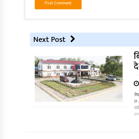
Next Post
ब
द
नेप
छ ।
पाल
कार