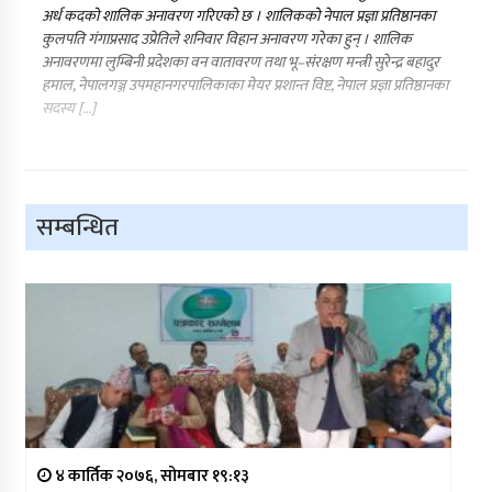
अर्ध कदको शालिक अनावरण गरिएको छ । शालिकको नेपाल प्रज्ञा प्रतिष्ठानका
कुलपति गंगाप्रसाद उप्रेतिले शनिवार विहान अनावरण गरेका हुन् । शालिक
अनावरणमा लुम्बिनी प्रदेशका वन वातावरण तथा भू–संरक्षण मन्त्री सुरेन्द्र बहादुर
हमाल, नेपालगञ्ज उपमहानगरपालिकाका मेयर प्रशान्त विष्ट, नेपाल प्रज्ञा प्रतिष्ठानका
सदस्य […]
सम्बन्धित
४ कार्तिक २०७६, सोमबार १९:१३