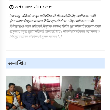
२१ चैत्र २०७८, सोमबार १५:१९
नेपालगञ्ज : बाँकेको खजुरा गाउँपालिकाले सोमवारदेखि जेष्ठ नागरिकका लागि
हरेक वडामा निःशुल्क स्वास्थ्य शिविर शुरु गरेको छ । जेष्ठ नागरिकका लागि
विशेषज्ञ तथा ल्याव सहितको निःशुल्क स्वास्थ्य शिविर शुरु गरिएको स्वास्थ्य शाखा
खजुराका प्रमुख सुदिप पौडेलले जानकारी दिए । पहिलो दिन सोमवार वडा नम्बर २
सितापुर स्वास्थ्य चौकीमा निःशूल्क स्वास्थ्य […]
सम्बन्धित