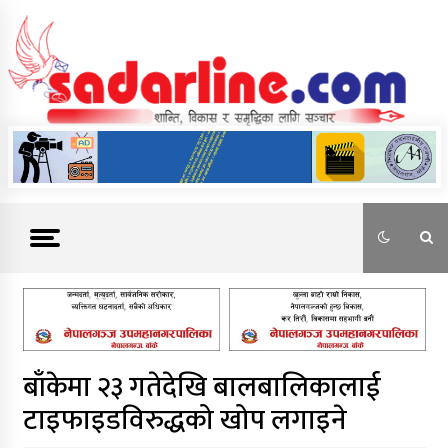
Skip
to
content
News For Nepal
बाँकेमा २३ गतेदेखि बालबालिकालाई
टाइफाइडविरुद्धको खोप लगाइने