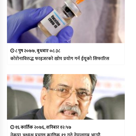
८ पुष २०७७, बुधबार ०८:३८
कोरोनाविरुद्ध फाइजरको खोप प्रयोग गर्न ईयूको सिफारिस
१६ कार्तिक २०७६, शनिबार १२:५७
नेकपा अध्यक्ष प्रचण्ड कात्तिक १९ गते नेपालगञ्ज आउदै