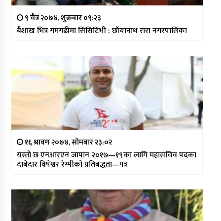
९ चैत्र २०७४, शुक्रबार ०९:२३
बैशाख भित्र गमगढीमा सिसिटिभी : छाँयानाथ रारा नगरपालिका
१६ श्रावण २०७४, सोमबार २३:०२
यस्तो छ एनआरएन जापान २०१७—१९का लागि महासचिव पदका
दाबेदार विषेश्वर रेग्मीको प्रतिबद्धता—पत्र