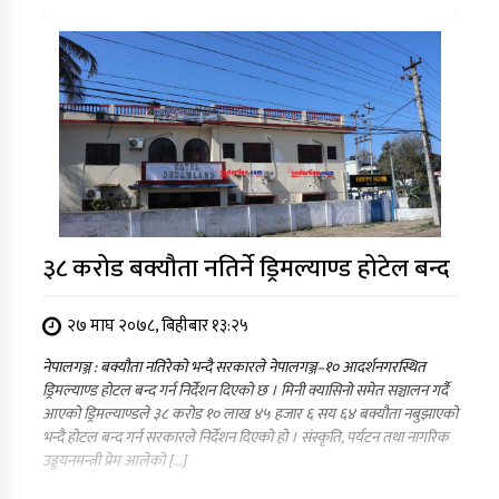
३८ करोड बक्यौता नतिर्ने ड्रिमल्याण्ड होटेल बन्द
२७ माघ २०७८, बिहीबार १३:२५
नेपालगञ्ज : बक्यौता नतिरेको भन्दै सरकारले नेपालगञ्ज–१० आदर्शनगरस्थित
ड्रिमल्याण्ड होटल बन्द गर्न निर्देशन दिएको छ । मिनी क्यासिनो समेत सञ्चालन गर्दै
आएको ड्रिमल्याण्डले ३८ करोड १० लाख ४५ हजार ६ सय ६४ बक्यौता नबुझाएको
भन्दै होटल बन्द गर्न सरकारले निर्देशन दिएको हो । संस्कृति, पर्यटन तथा नागरिक
उड्डयनमन्त्री प्रेम आलेको […]