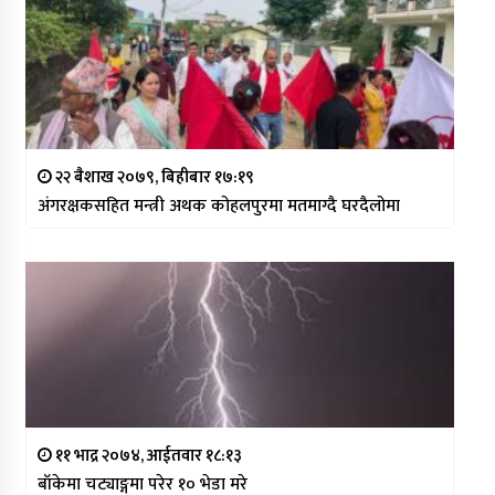
२२ बैशाख २०७९, बिहीबार १७:१९
अंगरक्षकसहित मन्त्री अथक कोहलपुरमा मतमाग्दै घरदैलोमा
११ भाद्र २०७४, आईतवार १८:१३
बाँकेमा चट्याङ्गमा परेर १० भेडा मरे