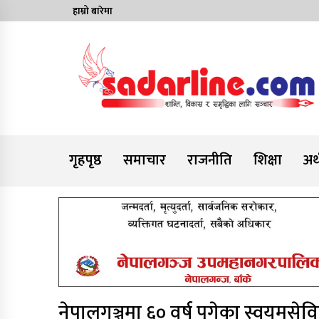
Skip
हाम्रो बारेमा
to
content
News For Nepal
गृहपृष्ठ
समाचार
राजनीति
शिक्षा
अर्
नेपालगञ्जमा ६० वर्ष पुगेका स्वयमसे