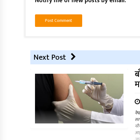
Notify me of new posts by email.
Next Post
ब
म
नेप
सरक
नरै
आइत
जान