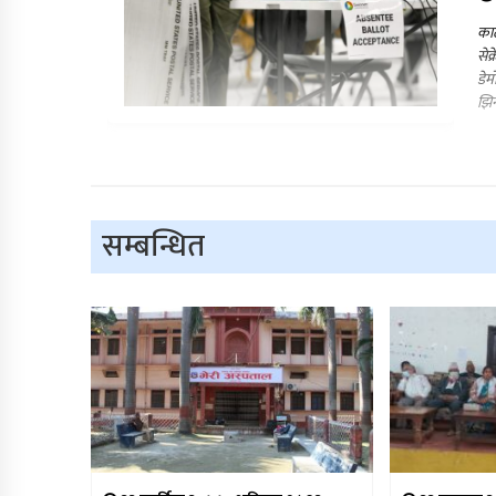
काठ
सेक
डेम
झिन
सम्बन्धित