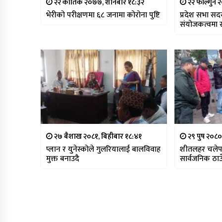
२२ कार्तिक २०७७, शनिबार १८:३२
२२ फाल्गुन
भेरीको परीक्षणमा ६८ जनामा कोरोना पुष्टि
प्रदेश सभा स
संयोजकत्वमा स
२७ बैशाख २०८१, बिहीबार १८:४१
२९ पुष २०८
प्लान र युनेस्कोले गुलरियालाई बालविवाह
शीतलहर चलेपछ
मुक्त बनाउदै
सार्वजनिक ठाउँ