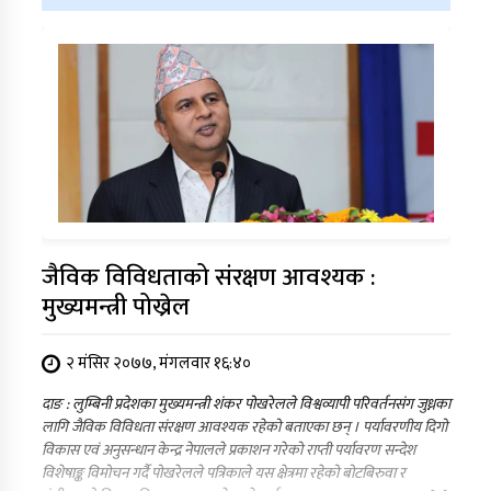
जैविक विविधताको संरक्षण आवश्यक :
मुख्यमन्त्री पोख्रेल
२ मंसिर २०७७, मंगलवार १६:४०
दाङ : लुम्बिनी प्रदेशका मुख्यमन्त्री शंकर पोखरेलले विश्वव्यापी परिवर्तनसंग जुध्नका
लागि जैविक विविधता संरक्षण आवश्यक रहेको बताएका छन् । पर्यावरणीय दिगो
विकास एवं अनुसन्धान केन्द्र नेपालले प्रकाशन गरेको राप्ती पर्यावरण सन्देश
विशेषाङ्क विमोचन गर्दै पोखरेलले पत्रिकाले यस क्षेत्रमा रहेको बोटबिरुवा र