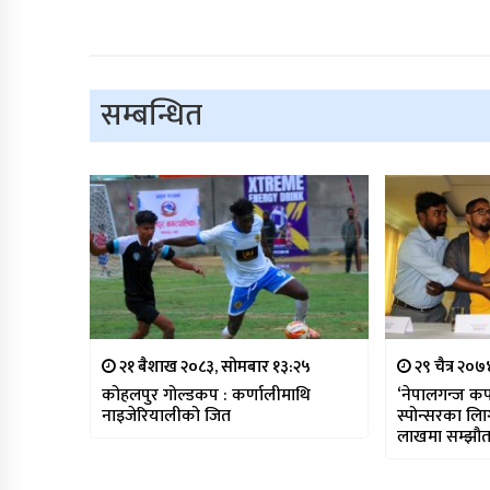
सम्बन्धित
२१ बैशाख २०८३, सोमबार १३:२५
२९ चैत्र २०
कोहलपुर गोल्डकप : कर्णालीमाथि
‘नेपालगन्ज कप
नाइजेरियालीको जित
स्पोन्सरका लाि
लाखमा सम्झौ