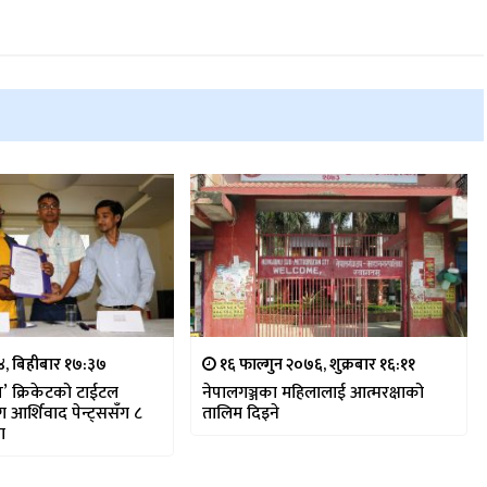
७४, बिहीबार १७:३७
१६ फाल्गुन २०७६, शुक्रबार १६:११
’ क्रिकेटको टाईटल
नेपालगञ्जका महिलालाई आत्मरक्षाको
ग आर्शिवाद पेन्ट्ससँग ८
तालिम दिइने
ता