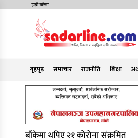
Skip
हाम्रो बारेमा
to
content
News For Nepal
गृहपृष्ठ
समाचार
राजनीति
शिक्षा
अर्
बाँकेमा थपिए २१ कोरोना संक्रमित