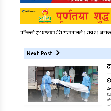
पछिल्लो २४ घण्टामा भेरी अस्पतालले १ सय ६१ जनाक
Next Post
द
नेप
शिक
बिह
गरा