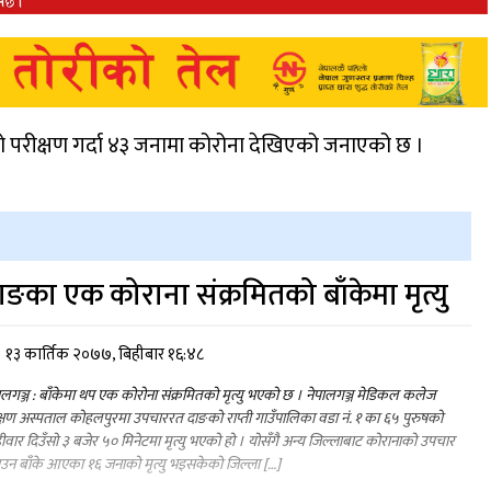
ो परीक्षण गर्दा ४३ जनामा कोरोना देखिएको जनाएको छ ।
ाङका एक कोराना संक्रमितको बाँकेमा मृत्यु
१३ कार्तिक २०७७, बिहीबार १६:४८
ालगञ्ज : बाँकेमा थप एक कोरोना संक्रमितको मृत्यु भएको छ । नेपालगञ्ज मेडिकल कलेज
्षण अस्पताल कोहलपुरमा उपचाररत दाङको राप्ती गाउँपालिका वडा नं. १ का ६५ पुरुषको
ीवार दिउँसो ३ बजेर ५० मिनेटमा मृत्यु भएको हो । योसँगै अन्य जिल्लाबाट कोरानाको उपचार
उन बाँके आएका १६ जनाको मृत्यु भइसकेको जिल्ला […]