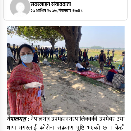
सदरलाइन संवाददाता
२७ आश्विन २०७७, मंगलवार १७:४८
नेपालगञ्ज :
नेपालगञ्ज उपमहानगरपालिकाकी उपमेयर उमा
थापा मगरलाई कोरोना संक्रमण पुष्टि भएको छ । केही