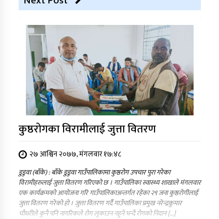
Next Post
कुष्ठरोगका विरामीलाई जुत्ता वितरण
२७ आश्विन २०७७, मंगलवार १७:४८
डुडुवा (बाँके) : बाँके डुडुवा गाउँपालिकामा कुष्ठरोग उपचार पुरा गरेका
विरामीहरुलाई जुत्ता वितरण गरिएको छ । गाउँपालिका स्वास्थ्य शाखाले मंगलवार
एक कार्यक्रमको आयोजना गरि गाउँपालिकाअन्तर्गत रहेका २९ जना कुष्ठरोगीलाई
जुत्ता वितरण गरेको हो । जुत्ता वितरण गर्दै गाउँपालिका प्रमुख नरेन्द्रकुमार
चौधरीले कुनै पनि नागरिकले रोग लुकाउन नहुने भन्दै रोगको निदान […]