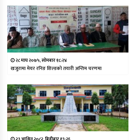
२८ माघ २०७५, सोमबार १८:२४
खजुरामा मेयर रनिङ शिल्डको तयारी अन्तिम चरणमा
२३ आश्विन २०८२, बिहीबार १३:२६