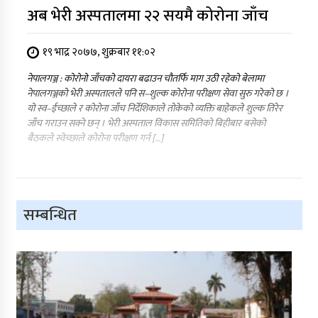
अब भेरी अस्पतालमा २२ सयमै कोरोना जाँच
१९ भाद्र २०७७, शुक्रबार ११:०२
नेपालगञ्ज : कोरोनो जाँचको दायरा बढाउन चौतर्फि माग उठी रहेको बेलामा
नेपालगञ्जको भेरी अस्पतालले पनि स–शुल्क कोरोना परीक्षण सेवा सुरु गरेको छ ।
यो स्व–ईच्छाले र कोरोना जाँच निर्देशिकाले तोकेको व्यक्ति बाहेकले शुल्क तिरेर
जाँच गराउन सक्ने छन् । भेरी अस्पताल विकास समितिको बिहीबार बसेको
बैठकले स्वेच्छाले कोरोना परीक्षण गर्न […]
सम्बन्धित