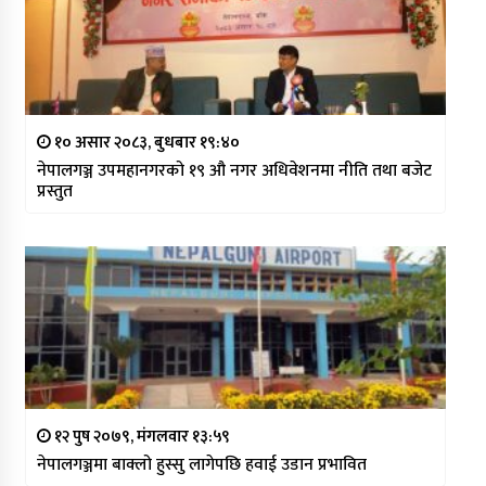
१० असार २०८३, बुधबार १९:४०
नेपालगञ्ज उपमहानगरको १९ औ नगर अधिवेशनमा नीति तथा बजेट
प्रस्तुत
१२ पुष २०७९, मंगलवार १३:५९
नेपालगञ्जमा बाक्लो हुस्सु लागेपछि हवाई उडान प्रभावित