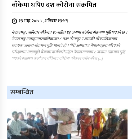
बाँकेमा थपिए दश कोरोना संक्रमित
१३ भाद्र २०७७, शनिबार १३:४९
नेपालगञ्ज : शनिवार बाँकेका १० सहित १३ जनामा कोरोना संक्रमण पुष्टि भएको छ ।
नेपालगञ्ज उपमहानगरपालिकाका ८ तथा नरैनापुर र जानकी गाँउपालिकाका
एकएक जनामा संक्रमण पुष्टि भएको हो । भेरी अस्पताल नेपालगञ्जमा गरिएको
परीक्षणमा माछापुछ्रे बैंकका कर्मचारीसहित नेपालगन्जका ८ जनामा संक्रमण पुष्टि
भएको स्वास्थ्य कार्यलय बाँकेका कोरोना फोकल पर्सन नरेश […]
सम्बन्धित