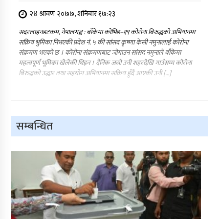
२४ श्रावण २०७७, शनिबार १७:२३
सदरलाइनडटकम, नेपालगञ्ज : बाँकेमा कोभिड–१९ कोरोना बिरुद्धको अभियानमा
सक्रिय भुमिका निभएकी प्रदेश नं. ५ की सांसद कृष्णा केसी नमुनालाई कोरोना
संक्रमण भएको छ । कोरोना संक्रमणबाट जोगाउन सांसद नमुनाले बाँकेमा
महत्वपूर्ण भूमिका खेलेकी थिइन । दैनिक जसो उनी शहरदेखि गाउँसम्म कोरोना
बिरुद्धको उद्धार तथा सहयोग अभियानमा सक्रिय हुँदै आएकी उनी […]
सम्बन्धित