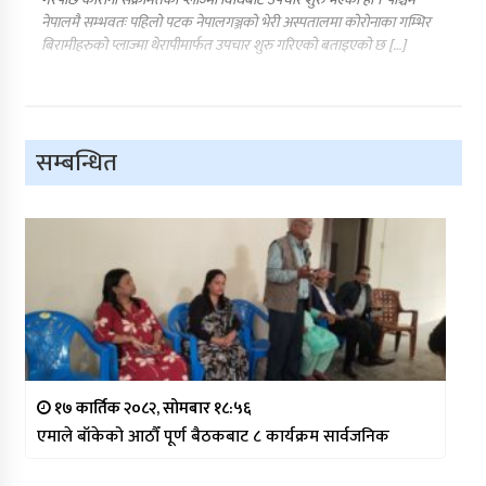
नेपालमै सम्भवतः पहिलो पटक नेपालगञ्जको भेरी अस्पतालमा कोरोनाका गम्भिर
बिरामीहरुको प्लाज्मा थेरापीमार्फत उपचार शुरु गरिएको बताइएको छ […]
सम्बन्धित
१७ कार्तिक २०८२, सोमबार १८:५६
एमाले बाँकेको आठौँ पूर्ण बैठकबाट ८ कार्यक्रम सार्वजनिक