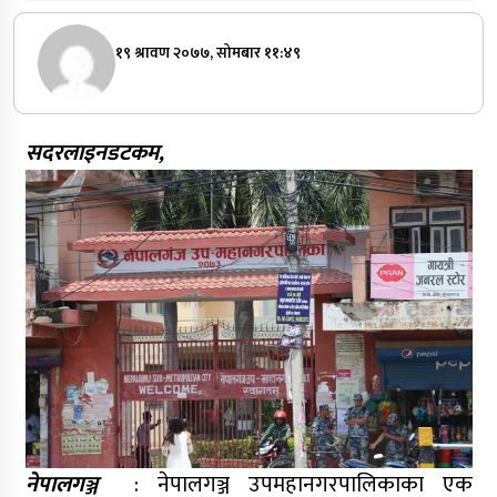
१९ श्रावण २०७७, सोमबार ११:४९
सदरलाइनडटकम,
नेपालगञ्ज
: नेपालगञ्ज उपमहानगरपालिकाका एक