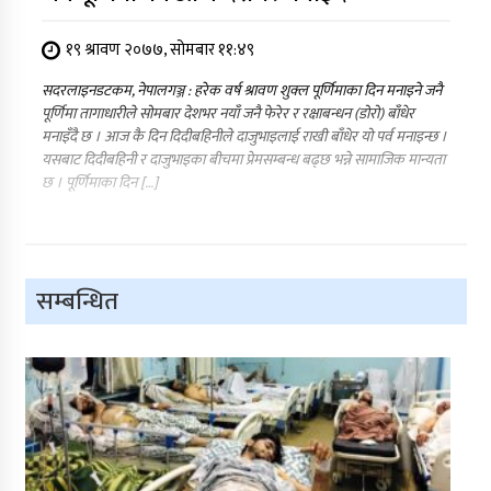
१९ श्रावण २०७७, सोमबार ११:४९
सदरलाइनडटकम, नेपालगञ्ज : हरेक वर्ष श्रावण शुक्ल पूर्णिमाका दिन मनाइने जनै
पूर्णिमा तागाधारीले सोमबार देशभर नयाँ जनै फेरेर र रक्षाबन्धन (डोरो) बाँधेर
मनाइँदै छ । आज कै दिन दिदीबहिनीले दाजुभाइलाई राखी बाँधेर यो पर्व मनाइन्छ ।
यसबाट दिदीबहिनी र दाजुभाइका बीचमा प्रेमसम्बन्ध बढ्छ भन्ने सामाजिक मान्यता
छ । पूर्णिमाका दिन […]
सम्बन्धित