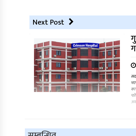
Next Post
ग
ग
सदर
भए
का 
पार
अवस
सम्बन्धित