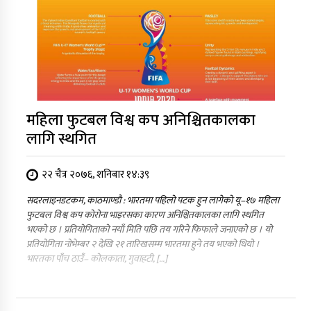
महिला फुटबल विश्व कप अनिश्चितकालका
लागि स्थगित
२२ चैत्र २०७६, शनिबार १४:३९
सदरलाइनडटकम, काठमाण्डौ : भारतमा पहिलो पटक हुन लागेको यू–१७ महिला
फुटबल विश्व कप कोरोना भाइरसका कारण अनिश्चितकालका लागि स्थगित
भएको छ । प्रतियोगिताको नयाँ मिति पछि तय गरिने फिफाले जनाएको छ । यो
प्रतियोगिता नोभेम्बर २ देखि २१ तारिखसम्म भारतमा हुने तय भएको थियो ।
भारतका पाँच ठाउँ– कोलकाता, गुवाहटी, […]