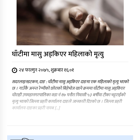
घाँटीमा मासु अड्किएर महिलाको मृत्यु
२४ फाल्गुन २०७५, शुक्रबार १६:०१
सदरलाइनडटकम, दाङ : घाँटीमा मासु अड्किएर दाङमा एक महिलाको मृत्यु भएको
छ । गाउँकै अनन्त रेग्मीको छोराको बिहेभोज खाने क्रममा घाँटीमा मासु अड्किएर
घोराही उपमहानगरपालिका वडा नंं १७ पनौरा निवासी ५३ बर्षीया टीका भट्टराईको
मृत्यु भएको जिल्ला प्रहरी कार्यालय दाङले जानकारी दिएको छ । जिल्ला प्रहरी
कार्यालय दाङका प्रहरी नायब […]