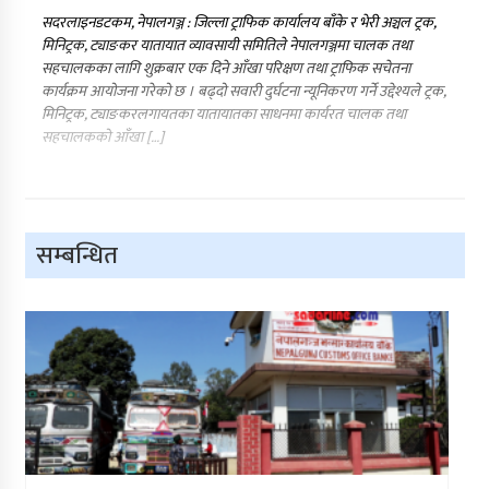
सदरलाइनडटकम, नेपालगञ्ज : जिल्ला ट्राफिक कार्यालय बाँके र भेरी अञ्चल ट्रक,
मिनिट्रक, ट्याङकर यातायात व्यावसायी समितिले नेपालगञ्जमा चालक तथा
सहचालकका लागि शुक्रबार एक दिने आँखा परिक्षण तथा ट्राफिक सचेतना
कार्यक्रम आयोजना गरेको छ । बढ्दो सवारी दुर्घटना न्यूनिकरण गर्ने उद्देश्यले ट्रक,
मिनिट्रक, ट्याङकरलगायतका यातायातका साधनमा कार्यरत चालक तथा
सहचालकको आँखा […]
सम्बन्धित