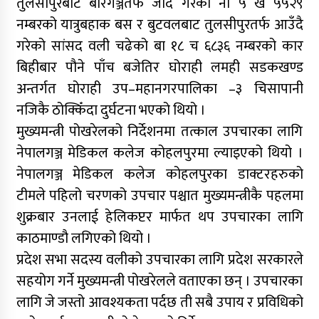
तुलसीपुरबाट बीरगञ्जतर्फ जाँदै गरेको ना ५ ख ५५२९
नम्बरको यात्रुबहाक बस र बुटवलबाट तुलसीपुरतर्फ आउँदै
गरेको सांसद वली चढेको बा १८ च ६८३६ नम्बरको कार
बिहीबार पौने पाँच बजेतिर घोराही लमही सडकखण्ड
अन्तर्गत घोराही उप–महानगरपालिका –३ चिसापानी
नजिकै ठोक्किँदा दुर्घटना भएको थियो ।
मुख्यमन्त्री पोखरेलको निर्देशनमा तत्काल उपचारका लागि
नेपालगञ्ज मेडिकल कलेज कोहलपुरमा ल्याइएको थियो ।
नेपालगञ्ज मेडिकल कलेज कोहलपुरका डाक्टरहरुको
टीमले पहिलो चरणको उपचार पश्चात मुख्यमन्त्रीकै पहलमा
शुक्रबार उनलाई हेलिकप्टर मार्फत थप उपचारका लागि
काठमाण्डौ लगिएको थियो ।
प्रदेश सभा सदस्य वलीको उपचारका लागि प्रदेश सरकारले
सहयोग गर्ने मुख्यमन्त्री पोखरेलले वताएका छन् । उपचारका
लागि जे जस्तो आवश्यकता पर्दछ ती सबै उपाय र प्रविधिको