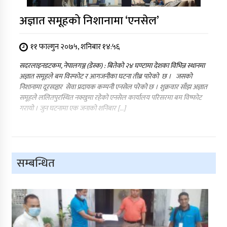
अज्ञात समूहको निशानामा ‘एनसेल’
११ फाल्गुन २०७५, शनिबार १४:५६
सदरलाइनडटकम, नेपालगञ्ज (डेस्क) : बितेको २४ घण्टामा देशका विभिन्न स्थानमा
अज्ञात समूहले बम विस्फोट र आगजनीका घटना तीब्र पारेको छ । जसको
निशानामा दूरसञ्चार सेवा प्रदायक कम्पनी एनसेल परेको छ । शुक्रवार साँझ अज्ञात
समूहले ललितपुरस्थित नक्खुमा रहेको एनसेल कार्यालय परिसरमा बम विष्फोट
गरायो । जुन घटनामा एक जनाको शनिबार […]
सम्बन्धित