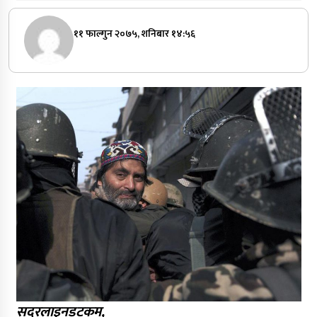
११ फाल्गुन २०७५, शनिबार १४:५६
सदरलाइनडटकम,