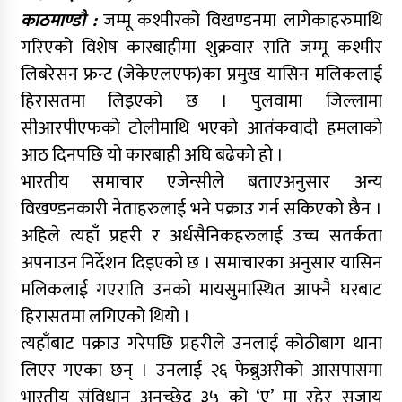
काठमाण्डौ :
जम्मू कश्मीरको विखण्डनमा लागेकाहरुमाथि
गरिएको विशेष कारबाहीमा शुक्रवार राति जम्मू कश्मीर
लिबरेसन फ्रन्ट (जेकेएलएफ)का प्रमुख यासिन मलिकलाई
हिरासतमा लिइएको छ । पुलवामा जिल्लामा
सीआरपीएफको टोलीमाथि भएको आतंकवादी हमलाको
आठ दिनपछि यो कारबाही अघि बढेको हो ।
भारतीय समाचार एजेन्सीले बताएअनुसार अन्य
विखण्डनकारी नेताहरुलाई भने पक्राउ गर्न सकिएको छैन ।
अहिले त्यहाँ प्रहरी र अर्धसैनिकहरुलाई उच्च सतर्कता
अपनाउन निर्देशन दिइएको छ । समाचारका अनुसार यासिन
मलिकलाई गएराति उनको मायसुमास्थित आफ्नै घरबाट
हिरासतमा लगिएको थियो ।
त्यहाँबाट पक्राउ गरेपछि प्रहरीले उनलाई कोठीबाग थाना
लिएर गएका छन् । उनलाई २६ फेब्रुअरीको आसपासमा
भारतीय संविधान अनुच्छेद ३५ को ‘ए’ मा रहेर सजाय