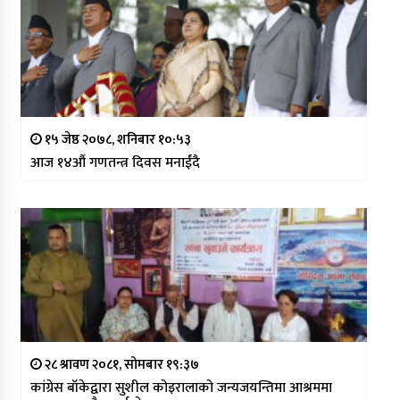
१५ जेष्ठ २०७८, शनिबार १०:५३
आज १४औं गणतन्त्र दिवस मनाईंदै
२८ श्रावण २०८१, सोमबार १९:३७
कांग्रेस बाँकेद्वारा सुशील कोइरालाको जन्यजयन्तिमा आश्रममा