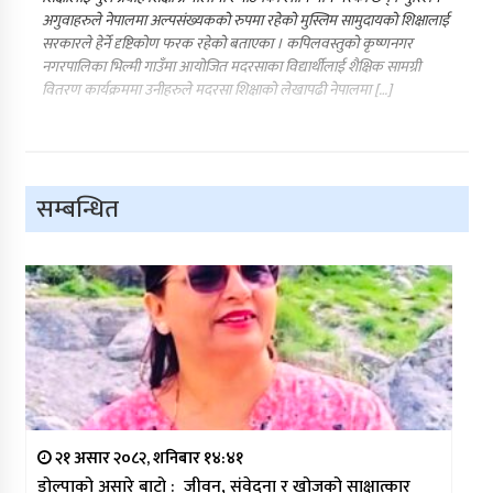
अगुवाहरुले नेपालमा अल्पसंख्यकको रुपमा रहेको मुस्लिम सामुदायको शिक्षालाई
सरकारले हेर्ने दृष्टिकोण फरक रहेको बताएका । कपिलवस्तुको कृष्णनगर
नगरपालिका भिल्मी गाउँमा आयोजित मदरसाका विद्यार्थीलाई शैक्षिक सामग्री
वितरण कार्यक्रममा उनीहरुले मदरसा शिक्षाको लेखापढी नेपालमा […]
सम्बन्धित
२१ असार २०८२, शनिबार १४:४१
डोल्पाको असारे बाटो : जीवन, संवेदना र खोजको साक्षात्कार