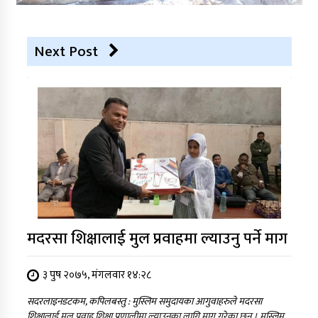
Next Post
मदरसा शिक्षालाई मुल प्रवाहमा ल्याउनु पर्ने माग
३ पुष २०७५, मंगलवार १४:२८
सदरलाइनडटकम, कपिलबस्तु : मुस्लिम समुदायका आगुवाहरुले मदरसा
शिक्षालाई मुल प्रवाह शिक्षा प्रणालीमा ल्याउनका लागि माग गरेका छन् । मुस्लिम