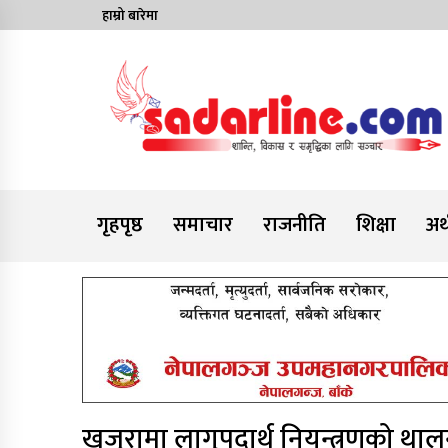
Skip
हाम्रो बारेमा
to
content
News For Nepal
गृहपृष्ठ
समाचार
राजनीति
शिक्षा
अर्
खजुरामा लागुपदार्थ नियन्त्रणको थाल