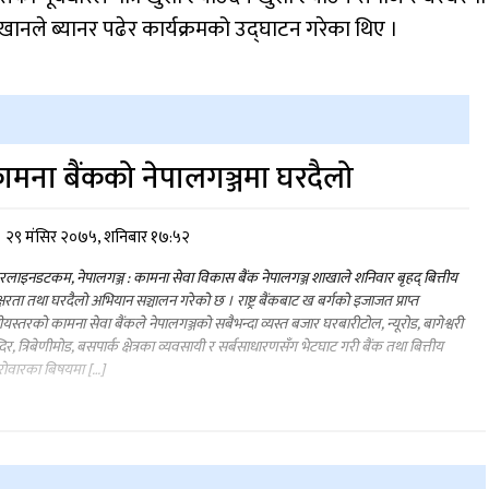
ज खानले ब्यानर पढेर कार्यक्रमको उद्घाटन गरेका थिए ।
ामना बैंकको नेपालगञ्जमा घरदैलो
२९ मंसिर २०७५, शनिबार १७:५२
लाइनडटकम, नेपालगञ्ज : कामना सेवा विकास बैंक नेपालगञ्ज शाखाले शनिवार बृहद् बित्तीय
्षरता तथा घरदैलो अभियान सञ्चालन गरेको छ । राष्ट्र बैंकबाट ख बर्गको इजाजत प्राप्त
्ट्रीयस्तरको कामना सेवा बैंकले नेपालगञ्जको सबैभन्दा व्यस्त बजार घरबारीटोल, न्यूरोड, बागेश्वरी
दिर, त्रिबेणीमोड, बसपार्क क्षेत्रका व्यवसायी र सर्बसाधारणसँग भेटघाट गरी बैंक तथा बित्तीय
रोवारका बिषयमा […]