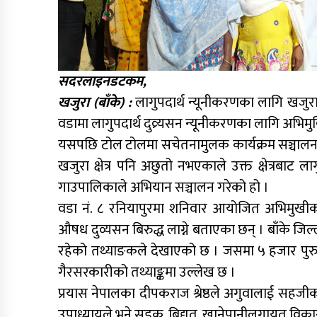
सदरलाइनडटकम,
खजुरा (बाँके) :
लागुपदार्थ न्यूनीकरणका लागि खजुरा
वडामा लागुपदार्थ दुव्र्यसन न्यूनीकरणका लागि अभ
यसपछि टोल टोलमा सचेतनामुलक कार्यक्रम सञ्चालन 
खजुरा क्षेत्र पनि अछुतो नभएकाले उक्त क्षेत्रबाट ला
गाउपालिकाले अभियान सञ्चालन गरेको हो ।
वडा नं. ८ रनियापुरमा शनिवार आयोजित अभिमुखीकरण
औषध दुव्यसन बिरुद्ध लाग्ने बताएका छन् । बाँके जि
रहेको तथ्याङकले देखाएको छ । जसमा ५ हजार प
गैरसरकारीको तथ्याङ्कमा उल्लेख छ ।
प्रयास नेपालका दीपकराज श्रेष्ठले अगुवालाई सहजीकरण
उपाध्यायले भने सडक, बिद्युत, खानेपानीलगायत विकास