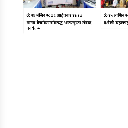
२६ मंसिर २०७८, आईतवार ११:१७
१५ आश्विन २
मानव बेचविखनविरुद्ध अन्तरपुस्ता संवाद
दशैको चहलपह
कार्यक्रम