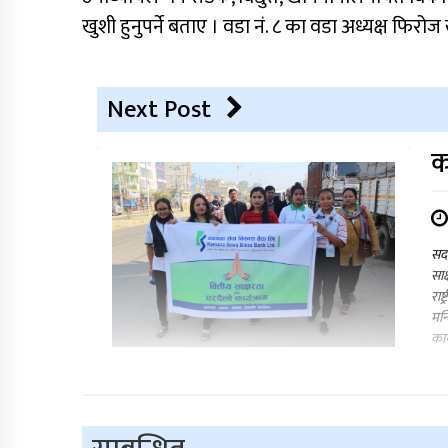
खुशी हुनुपर्ने बताए । वडा नं. ८ का वडा अध्यक्ष फिरो
Next Post
क
सदर
साक
राष
मन्
का