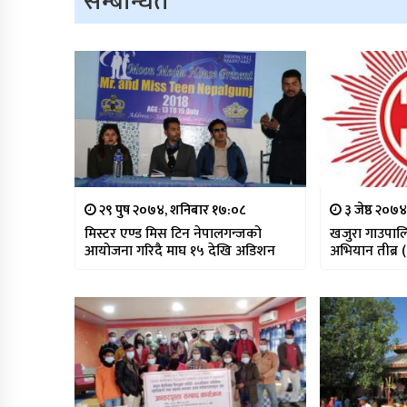
सम्बन्धित
२९ पुष २०७४, शनिबार १७:०८
३ जेष्ठ २०७
मिस्टर एण्ड मिस टिन नेपालगन्जको
खजुरा गाउपालि
आयोजना गरिदै माघ १५ देखि अडिशन
अभियान तीब्र 