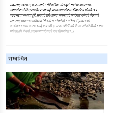
सदरलाइनडटकम, काठमाण्डौ : संवैधानिक परिषद्ले सर्वोच्च अदालतका
न्यायाधीश चोलेन्द्र शमशेर राणालाई प्रधानन्यायाधीशमा सिफारिस गरेको छ ।
पटकपटक स्थगित हुँदै आएको संवैधानिक परिषद्को बिहीवार बसेको बैठकले
राणालाई प्रधानन्यायाधीशमा सिफारिस गरेको हो । परिषद ्सदस्यको
कार्यव्यस्तताका कारण भन्दै यसअघि ५ पटक समितिको बैठक सरेको थियो । एक
महिनाअघि नै नयाँ प्रधानन्यायाधीशको नाम सिफारिस […]
सम्बन्धित