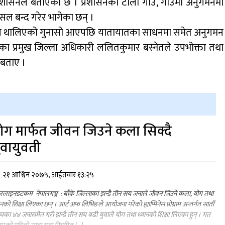
शासनले बताएको छ । प्रशासनको टोली गाउँ, गाउँमा अनुगमनमा
सल बन्द गरेर भागेका छन् ।
ुल्न थालिएको गुनासो आएपछि यातायातका साधनमा समेत अनुगमन
ा प्रमुख जिल्ला अधिकारी ललितकुमार बस्नेतले उपभोक्ता तथा
 बताए ।
ोग मार्फत जीवन जिउने कला सिक्दै
ुवायुवती
२१ आश्विन २०७५, आईतवार १३:२५
लाइनडटकम नेपालगञ्ज : बाँके जिल्लाका झन्डै तीन सय जनाले जीवन जिउने कला, योग तथा
ानको शिक्षा लिएका छन् । आर्ट अफ लिभिङले आयोजना गरेको ह्याप्पिनेस प्रोग्राम अन्तर्गत सातौं
ाचका ४४ जनासमेत गरी झन्डै तीन सय बढी युवाले योग तथा ध्यानको शिक्षा लिएका हुन् । गत