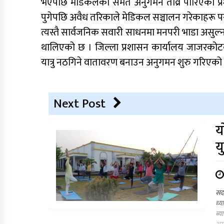
भएपछि मेडिकलको समेत अनुगमन तीव्र पारिएको प्र
पुगेपछि अवैध तरिकाले मेडिकल सञ्चालन गरेकाहरू प
त्यस्तै सार्वजनिक सवारी साधनमा मनपरी भाडा अस
थालिएको छ । जिल्ला प्रशासन कार्यालय जाजरकोटक
यात्रु नठगिने वातावरण बनाउन अनुगमन शुरु गरिएको
Next Post
य
य
सदर
ध्य
ब्य