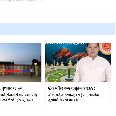
ारको पहिलो साता यता नियमित […]
०, बुधबार १६:५०
९ मंसिर २०७९, शुक्रबार १३:४८
ो रोजगारी धरापमा पार्दै
बाँके प्रदेश सभा–१ (ख) मा एमालेका
 जवर्जस्ती ट्रेड युनियन
दुर्गाको अग्रता कायम