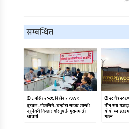
अस
सम्बन्धित
६ मंसिर २०८१, बिहीबार १३:४९
२८ चैत्र २०८
बुटवल–गोरुसिंगे–चन्द्रौटा सडक सास्ती
तीन सय मजदुरक
नहुनेगरी विस्तार गरिनुपर्छः मुख्यमन्त्री
योयो प्लाइउडमा
आचार्य
गठन