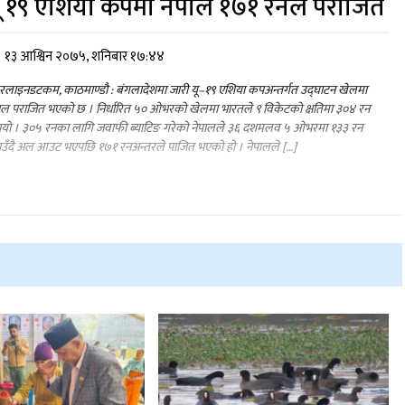
ू १९ एशिया कपमा नेपाल १७१ रनले पराजित
१३ आश्विन २०७५, शनिबार १७:४४
लाइनडटकम, काठमाण्डौ : बंगलादेशमा जारी यू–१९ एशिया कपअन्तर्गत उद्घाटन खेलमा
ाल पराजित भएको छ । निर्धारित ५० ओभरको खेलमा भारतले ९ विकेटको क्षतिमा ३०४ रन
ायो । ३०५ रनका लागि जवाफी ब्याटिङ गरेको नेपालले ३६ दशमलव ५ ओभरमा १३३ रन
उँदै अल आउट भएपछि १७१ रनअन्तरले पाजित भएको हो । नेपालले […]