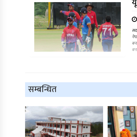
य
सदर
नेप
बन
बना
सम्बन्धित