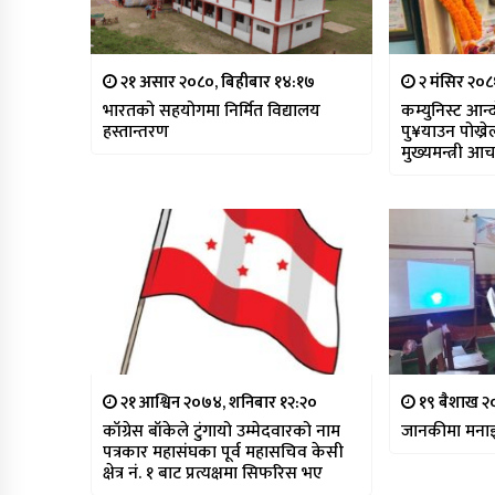
२१ असार २०८०, बिहीबार १४:१७
२ मंसिर २०
भारतको सहयोगमा निर्मित विद्यालय
कम्युनिस्ट आ
हस्तान्तरण
पु¥याउन पोख्
मुख्यमन्त्री आचा
२१ आश्विन २०७४, शनिबार १२:२०
१९ बैशाख २०
काँग्रेस बाँकेले टुंगायो उम्मेदवारको नाम
जानकीमा मनाइ
पत्रकार महासंघका पूर्व महासचिव केसी
क्षेत्र नं. १ बाट प्रत्यक्षमा सिफरिस भए