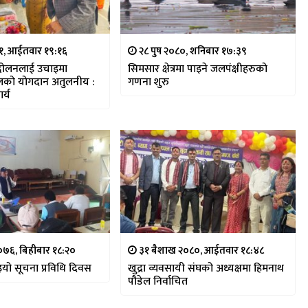
८१, आईतवार १९:१६
२८ पुष २०८०, शनिबार १७:३९
न्दोलनलाई उचाइमा
सिमसार क्षेत्रमा पाइने जलपंक्षीहरुको
रेलको योगदान अतुलनीय :
गणना शुरु
र्य
७६, बिहीबार १८:२०
३१ बैशाख २०८०, आईतवार १८:४८
यो सूचना प्रविधि दिवस
खुद्रा व्यवसायी संघको अध्यक्षमा हिमनाथ
पौडेल निर्वाचित