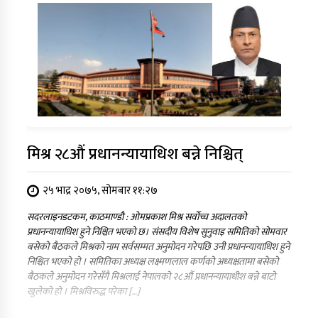
मिश्र २८औं प्रधानन्यायाधिश बन्ने निश्चित्
२५ भाद्र २०७५, सोमबार ११:२७
सदरलाइनडटकम, काठमाण्डौ : ओमप्रकाश मिश्र सर्वोच्च अदालतको
प्रधानन्यायाधिश हुने निश्चित भएको छ। संसदीय विशेष सुनुवाइ समितिको सोमवार
बसेको बैठकले मिश्रको नाम सर्वसम्मत अनुमोदन गरेपछि उनी प्रधानन्यायाधिश हुने
निश्चित भएको हो । समितिका अध्यक्ष लक्ष्मणलाल कर्णको अध्यक्षतामा बसेको
बैठकले अनुमोदन गरेसँगै मिश्रलाई नेपालको २८औं प्रधानन्यायाधीश बन्ने बाटो
खुलेको हो । मिश्रविरुद्ध परेका […]