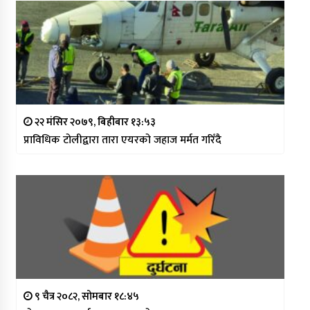
२२ मंसिर २०७९, बिहीबार १३:५३
प्राविधिक टोलीद्वारा तारा एयरको जहाज मर्मत गरिँदै
९ चैत्र २०८२, सोमबार १८:४५