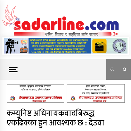
Skip
to
content
News For Nepal
कम्युनिष्ट अधिनायकवादबिरुद्ध
एकढिक्का हुन आवश्यक छ : देउवा