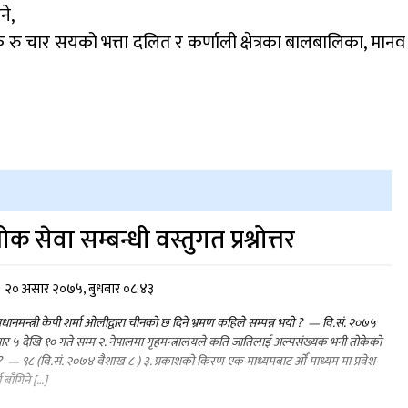
ने,
रु चार सयको भत्ता दलित र कर्णाली क्षेत्रका बालबालिका, मानव
ोक सेवा सम्बन्धी वस्तुगत प्रश्नोत्तर
२० असार २०७५, बुधबार ०८:४३
प्रधानमन्त्री केपी शर्मा ओलीद्वारा चीनको छ दिने भ्रमण कहिले सम्पन्न भयो ? — वि.सं. २०७५
र ५ देखि १० गते सम्म २. नेपालमा गृहमन्त्रालयले कति जातिलाई अल्पसंख्यक भनी तोकेको
 — ९८ (वि.सं. २०७४ वैशाख ८ ) ३. प्रकाशको किरण एक माध्यमबाट र्ओ माध्यम मा प्रवेश
ा बाँगिने […]