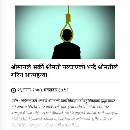
श्रीमानले अर्की श्रीमती नल्याएको भन्दै श्रीमतीले
गरिन् आत्महत्या
२६ असार २०७५, मंगलवार १७:५१
पर्वत : महिलाहरुले आफ्नो श्रीमानले अर्को विवाह गर्दा बहुबिबाहको मुद्धा दायर
गर्ने, सम्बन्ध बिच्छेद गर्ने र कतिपयले आत्महत्या समेत गर्ने गरेका छन्। तर
बागलुङकी एक महिलाले भने श्रीमानले अर्को विवाह गर्न नमानेको भन्दै आत्महत्या
गरेकी छिन्। जिल्लाको बडीगाड गाउँपालिका –९, साविकको दर्लीङ गाविस १
निवासी डिल बहादुर मल्लकी ४३ वर्षीया श्रीमती […]