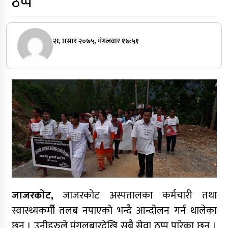
ठप्प
२६ असार २०७५, मंगलवार १७:५१
जाजरकोट,
जाजरकोट अस्पतालका कर्मचारी तथा
स्वास्थ्यकर्मीे तलब नपाएको भन्दै आन्दोलन गर्न थालेका
छन् । उनीहरुले मंगलबारदेखि सबै सेवा ठप्प पारेका छन् ।