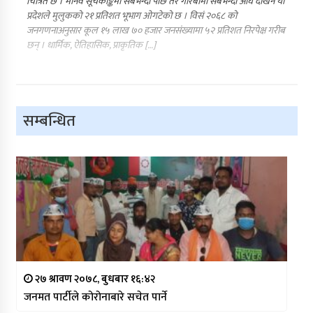
चित्रित छ । मानव सूचकाङ्कमा सबैभन्दा पछि तर गरिबीमा सबैभन्दा अघि देखिने यो
प्रदेशले मुलुकको २१ प्रतिशत भूभाग ओगटेको छ । विसं २०६८ को
जनगणनाअनुसार कूल १५ लाख ७० हजार जनसंख्यामा ५२ प्रतिशत निरपेक्ष गरीब
छन् । धार्मिक, ऐतिहासिक, प्राकृतिक […]
सम्बन्धित
२७ श्रावण २०७८, बुधबार १६:४२
जनमत पार्टीले कोरोनाबारे सचेत पार्ने