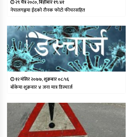
२९ चैत्र २०८०, बिहीबार १९:४१
नेपालगञ्जमा ईदको रौनक फोटो फीचरसहित
१२ मंसिर २०७७, शुक्रबार ०८:५६
बाँकेमा शुक्रवार ४ जना मात्र डिस्चार्ज