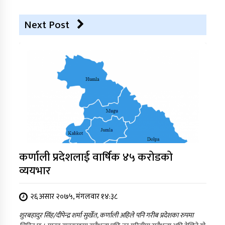
Next Post
कर्णाली प्रदेशलाई वार्षिक ४५ करोडको
व्ययभार
२६ असार २०७५, मंगलवार १४:३८
शुरबहादुर सिंह/दीपेन्द्र शर्मा सुर्खेत, कर्णाली अहिले पनि गरीब प्रदेशका रुपमा