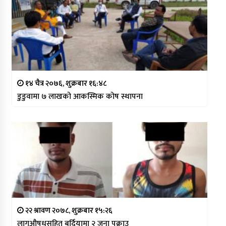
१४ चैत्र २०७६, शुक्रबार १६:४८
डुडुवामा ७ लाखको आकस्मिक कोष स्थापना
२२ श्रावण २०७८, शुक्रबार १५:२६
लागुऔषधसहित बर्दियामा २ जना पक्राउ