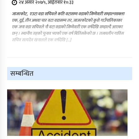
२४ असार २०७५, आईतवार १०:३३
जाजरकोट, एउटा वडा सचिवले कति वटासम्म वडाको जिम्मेवारी सम्हाल्नसक्ला
एक, दुई, तीन अथवा चार वटा वडासम्म तर, जाजरकोटको कुशे गाउँपालिकाका
एक जना वडा सचिवले नौ वटा वडाको जिम्मेवारी एक वर्षदेखि सम्हाल्दै आएका
छन् । स्थानीय तहको चुनाव भएको एक वर्ष बितिसकेको छ । तत्कालीन गाविस
सचिव सत्यदेव खनालले एक वर्षदेखि […]
सम्बन्धित