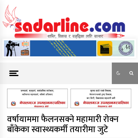
Skip
to
content
News For Nepal
वर्षायाममा फैलनसक्ने महामारी रोक्न
बाँकेका स्वास्थ्यकर्मी तयारीमा जुटे