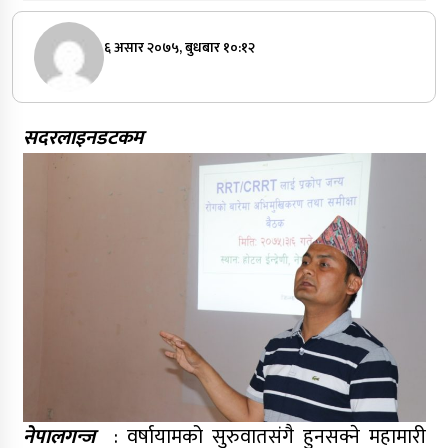
६ असार २०७५, बुधबार १०:१२
सदरलाइनडटकम
नेपालगन्ज
: वर्षायामको सुरुवातसंगै हुनसक्ने महामारी