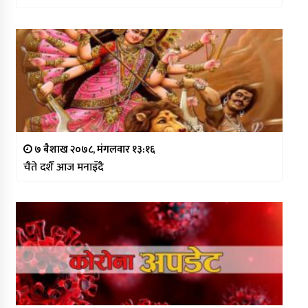
७ बैशाख २०७८, मंगलवार १३:१६
चैते दशैँ आज मनाइँदै