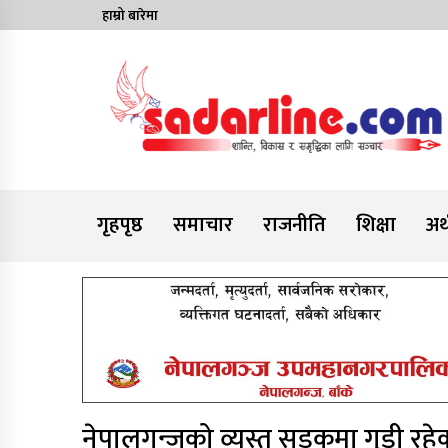
Skip
हाम्रो बारेमा
to
content
News For Nepal
गृहपृष्ठ
समाचार
राजनीति
शिक्षा
अर्
नेपालगन्जको व्यस्त सडकमा गुडी 