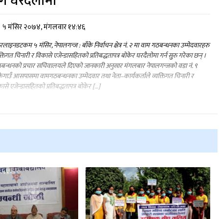
ुगे घरदैलोमा
५ मंसिर २०७४, मंगलवार १४:४६
लाइनडटकम ५ मंसिर, नेपालगन्ज : बाँके निर्वाचन क्षेत्र नं. २ मा वाम गठबन्धनका उम्मेदवारहरु
क्तिगत चिनारी र विकासे एजेन्डासहितको प्रतिबद्धतापत्र बोकेर घरदैलोमा गर्न सुुरु गरेका छन् ।
न्धनको प्रचार सचिवालयले दिएको जानकारी अनुसार मंगलबार नेपालगन्जको वडा नं. ९
केगाउँ आसपासमा वामगठबन्धनका उम्मेदवार तथा नेता–कार्यकर्ताले व्यक्तिगत चिनारी र
ासे एजेन्डासहितको प्रतिबद्धतापत्र बोकेर […]