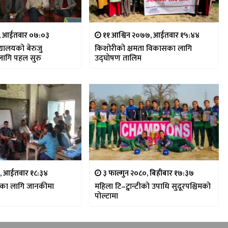
५, आईतवार ०७:०३
११ आश्विन २०७७, आईतवार १५:४४
िद्यालयको बेरुजु
किशोरीको क्षमता विकासका लागि
लागि पहल सुरु
उद्घोषण तालिम
६, आईतवार १८:३४
३ फाल्गुन २०८०, बिहीबार १७:३७
ारका लागि जानकीमा
महिला टि–ट्वान्टीको उपाधि सुदूरपश्चिमको
पोल्टामा