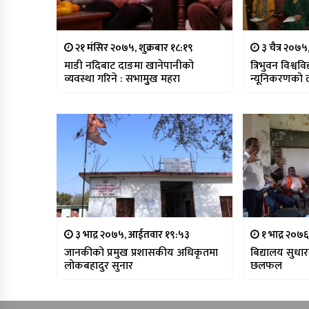
२१ मंसिर २०७५, शुक्रबार १८:१९
३ चैत्र २०७
माडी नदिबाट दाङमा खानेपानीको
त्रिभुवन विश्वव
व्यवस्था गरिने : सभामुुख महरा
न्यूनिकरणको 
३ भाद्र २०७५, आईतवार १९:५३
१ भाद्र २०७
जानकीको प्रमुख प्रशासकीय अधिकृतमा
बिद्यालय सुध
लोकबहादुर सुनार
छलफल