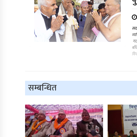
प
सदर
व्य
गठब
बाँ
विक
सम्बन्धित