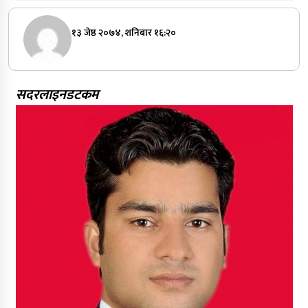
१३ जेष्ठ २०७४, शनिबार १६:२०
सदरलाइनडटकम