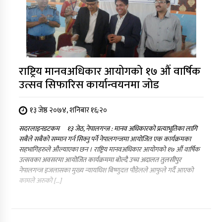
राष्ट्रिय मानवअधिकार आयोगको १७ औं वार्षिक
उत्सव सिफारिस कार्यान्वयनमा जोड
१३ जेष्ठ २०७४, शनिबार १६:२०
सदरलाइनडटकम १३ जेठ, नेपालगन्ज : मानव अधिकारको प्रत्याभूतिका लागि
सबैले सबैको सम्मान गर्न सिक्नु पर्ने नेपालगन्जमा आयोजित एक कार्यक्रमका
सहभागिहरुले औल्याएका छन । राष्ट्रिय मानवअधिकार आयोगको १७ औं वार्षिक
उत्सवका अवसरमा आयोजित कार्यक्रममा बोल्दै उच्च अदालत तुलसीपुर
नेपालगन्ज इजलासका मुख्य न्यायधिश बिष्णुदत्त पौडेलले आफुले गर्दै आएको
कामले अरुको […]