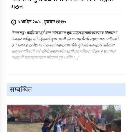
गठन
५ आश्विन २०८०, शुक्रबार १६:१७
नेपालगञ्ज : बर्दियाका दुई वटा पालिकामा युवा महिलाहरुको व्यवसाय विकास र
रोजगार पर्वद्धन गर्ने उद्देशयले युवा उद्यमी संवाद तथा पैरवी सञ्जाल गठन गरिएको
छ । प्लान इन्टरनेशनल नेपालको सहयोगमा बाँके युनेस्को क्लबद्वारा बर्दियामा
सञ्चालन गरिएको पर्ल परियोजनाअन्तर्गत आयोजना गरिएका बैठक र छलफल
पश्चात् ती सञ्जालहरु गठन गरिएका हुन् । बाँके […]
सम्बन्धित