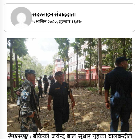
सदरलाइन संवाददाता
५ आश्विन २०८०, शुक्रबार १६:१७
नेपालगञ्ज :
बाँकेको जयेन्दु बाल सुधार गृहका बालबन्दीले