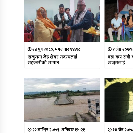
२४ पुष २०८०, मंगलवार १४:१८
१ जेष्ठ २०७
खजुरामा जेष्ठ शेयर सदस्यलाई
वडा कप रात्री
सहकारीको सम्मान
खजुरालाई
२२ आश्विन २०७९, शनिबार १४:२१
१४ चैत्र २०