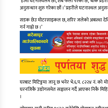
‘हामी घटनास्थलमै छौं, शब फेला परेको छ,’ बाँके प्रहरी
अनुसन्धान शुरु गरेका छौं ।’ प्रहरीले घटनास्थल अ
सडक छेउ मोटरसाइकल छ, शरिर जलेको अबस्था देखिन्छ,
गर्न गाह्रो छ ।’
घरबाट मिटिङ्ममा जानू छ भनेर भे.६.प. ८२२४ नं. को म
घरनजिकै उद्योगसमेत सञ्चालन गर्दै आएका निकै मिह
।