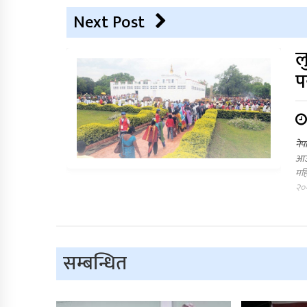
Next Post
ल
प
नेप
आउन
महि
२०२
सम्बन्धित