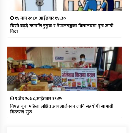
१४ माघ २०८०, आईतवार १४:३०
चिसो बढ्दै गएपछि डुडुवा र नेपालगञ्जका विद्यालयमा पुनः जाडो
विदा
९ जेष्ठ २०७८, आईतवार १९:१५
विपन्न युवा महिला लक्षित आयआर्जनका लागि सहयोगी सामाग्री
बिरतरण सुरु