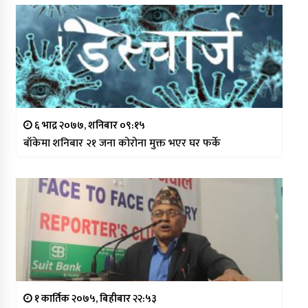
६ भाद्र २०७७, शनिबार ०९:१५
बाँकेमा शनिबार २१ जना कोरोना मुक्त भएर घर फर्के
१ कार्तिक २०७५, बिहीबार २२:५३