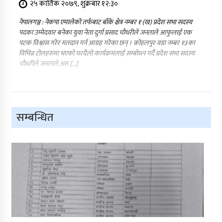
२५ कार्तिक २०७९, शुक्रबार १२:३०
नेपालगञ्ज : नेकपा एमालेको तर्फबाट बाँके क्षेत्र नम्बर १ (ख) प्रदेश सभा सदस्य
पदका उम्मेदवार बनेका युवा नेता दुर्गा प्रसाद चौधरीले जनताले आफुलाई एक
पटक विश्वास गरेर मतदान गर्न आग्रह गरेका छन् । कोहलपुर वडा नम्बर १३का
विभिन्न टोलहरुमा भएको घरदैलो कार्यक्रमलाई सम्बोधन गर्दै प्रदेश सभा सदस्य
चौधरीले जनताले अरु […]
सम्बन्धित