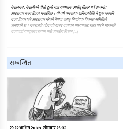
नेपालगञ्ज : नेपालीको दोस्रो ठूलो चाड यमपञ्चक अर्थात् तिहार पर्व अन्तर्गत
आइतवार काग तिहार मनाइँदैछ । यो वर्ष यमपञ्चक शनिबारदेखि नै शुरु भएपनि
काग तिहार भने आइतवार परेको नेपाल पञ्चाङ्ग निर्णायक विकास समितिले
जनाएको छ । यमराजले लोकको खबर कागका माध्यमबाट थाहा पाउने भएकाले
कागलाई यमदूतका रुपमा मान्ने शास्त्रीय विधान […]
सम्बन्धित
१२ आश्विन २०७७, सोमबार १६:३२