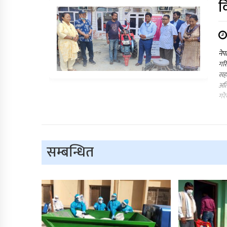
व
नेप
गरि
सह
अति
गरे
सम्बन्धित