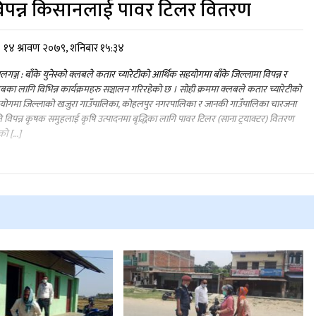
िपन्न किसानलाई पावर टिलर वितरण
१४ श्रावण २०७९, शनिबार १५:३४
ालगञ्ज : बाँके युनेस्को क्लबले कतार च्यारेटीको आर्थिक सहयोगमा बाँके जिल्लामा विपन्न र
बका लागि विभिन्न कार्यक्रमहरु सञ्चालन गरिरहेको छ । सोही क्रममा क्लबले कतार च्यारेटीको
योगमा जिल्लाको खजुरा गाउँपालिका, कोहलपुर नगरपालिका र जानकी गाउँपालिका चारजना
 विपन्न कृषक समुहलाई कृषि उत्पादनमा बृद्धिका लागि पावर टिलर (साना ट्रयाक्टर) वितरण
को […]