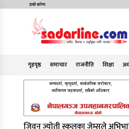
Skip
हाम्रो बारेमा
to
content
News For Nepal
गृहपृष्ठ
समाचार
राजनीति
शिक्षा
अर्
जिवन ज्योती स्कुलका जेम्सले अभि